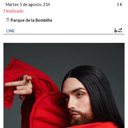
Martes 5 de agosto
, 21h
5 €
Finalizado
Parque de la Bombilla
Movi
Bu
CINE