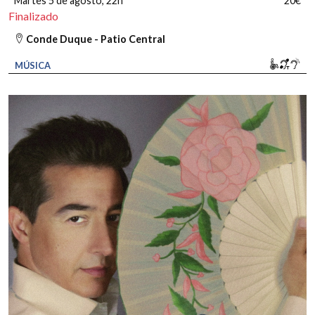
Martes 5 de agosto
, 22h
20€
Finalizado
Conde Duque - Patio Central
Movili
Bucl
So
MÚSICA