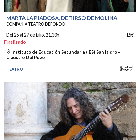
MARTA LA PIADOSA, DE TIRSO DE MOLINA
COMPAÑÍA TEATRO DEFONDO
Del 25 al 27 de julio
, 21.30h
15€
Finalizado
Instituto de Educación Secundaria (IES) San Isidro -
Claustro Del Pozo
Movili
Bucl
So
TEATRO