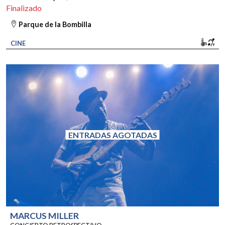
Finalizado
Parque de la Bombilla
Movi
Bu
CINE
ENTRADAS AGOTADAS
MARCUS MILLER