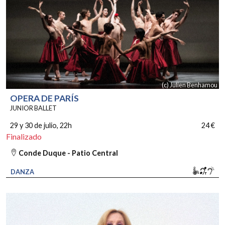
(c) Julien Benhamou
OPERA DE PARÍS
JUNIOR BALLET
29 y 30 de julio
, 22h
24 €
Finalizado
Conde Duque - Patio Central
Movili
Bucl
So
DANZA