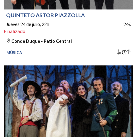
QUINTETO ASTOR PIAZZOLLA
Jueves 24 de julio
, 22h
24€
Finalizado
Conde Duque - Patio Central
Movili
Bucl
So
MÚSICA