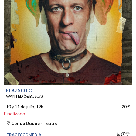
EDU SOTO
WANTED (SE BUSCA)
10 y 11 de julio
, 19h
20 €
Finalizado
Conde Duque - Teatro
Movili
Bucl
So
TRAGI Y COMEDIA