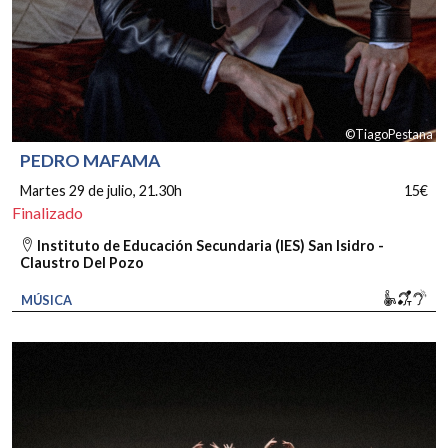
©TiagoPestana
PEDRO MAFAMA
Martes 29 de julio
, 21.30h
15€
Finalizado
Instituto de Educación Secundaria (IES) San Isidro -
Claustro Del Pozo
Movili
Bucl
So
MÚSICA