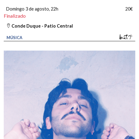
Domingo 3 de agosto
, 22h
20€
Finalizado
Conde Duque - Patio Central
Movili
Bucl
So
MÚSICA