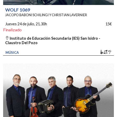
WOLF 1069
JACOPO BABONI SCHILINGI Y CHRISTIAN LAVERNIER
Jueves 24 de julio
, 21.30h
15€
Finalizado
Instituto de Educación Secundaria (IES) San Isidro -
Claustro Del Pozo
Movili
Bucl
So
MÚSICA