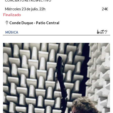
CONCIERTO RETROSPECTIVO
Miércoles 23 de julio
, 22h
24€
Finalizado
Conde Duque - Patio Central
Movili
Bucl
So
MÚSICA