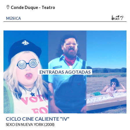
Conde Duque - Teatro
Movili
Bucl
So
MÚSICA
ENTRADAS AGOTADAS
CICLO CINE CALIENTE "IV"
SEXO EN NUEVA YORK (2008)