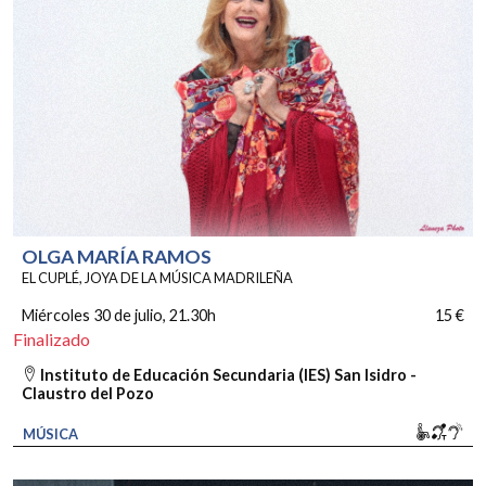
OLGA MARÍA RAMOS
EL CUPLÉ, JOYA DE LA MÚSICA MADRILEÑA
Miércoles 30 de julio
, 21.30h
15 €
Finalizado
Instituto de Educación Secundaria (IES) San Isidro -
Claustro del Pozo
Movili
Bucl
So
MÚSICA