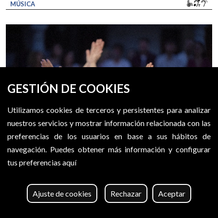
Movili
Bucl
So
MÚSICA
GESTIÓN DE COOKIES
Utilizamos cookies de terceros y persistentes para analizar
nuestros servicios y mostrar información relacionada con las
preferencias de los usuarios en base a sus hábitos de
navegación.
Puedes obtener más información y configurar
tus preferencias aquí
LAVANDERAS
LA CHIVATA TEATRO
Ajuste de cookies
Rechazar
Aceptar
Del 7 al 9 de agosto
, 21.30h
15 €
Finalizado