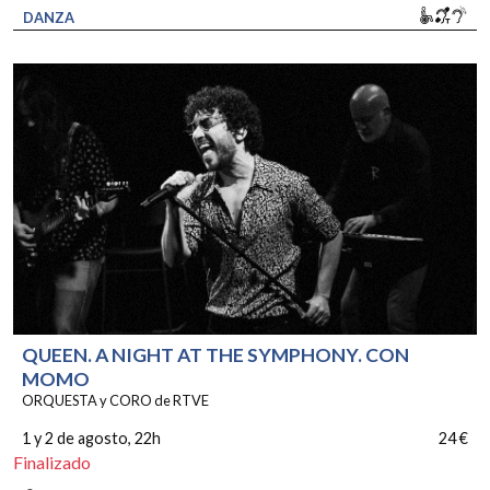
Movili
Bucl
So
DANZA
QUEEN. A NIGHT AT THE SYMPHONY. CON
MOMO
ORQUESTA y CORO de RTVE
1 y 2 de agosto
, 22h
24 €
Finalizado