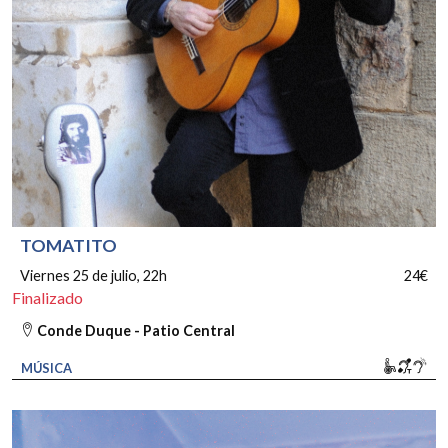
TOMATITO
Viernes 25 de julio
, 22h
24€
Finalizado
Conde Duque - Patio Central
Movili
Bucl
So
MÚSICA