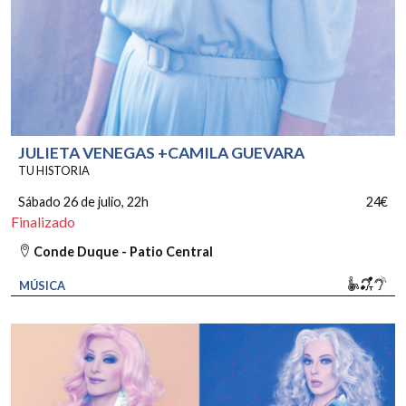
JULIETA VENEGAS +CAMILA GUEVARA
TU HISTORIA
Sábado 26 de julio
, 22h
24€
Finalizado
Conde Duque - Patio Central
Movili
Bucl
So
MÚSICA