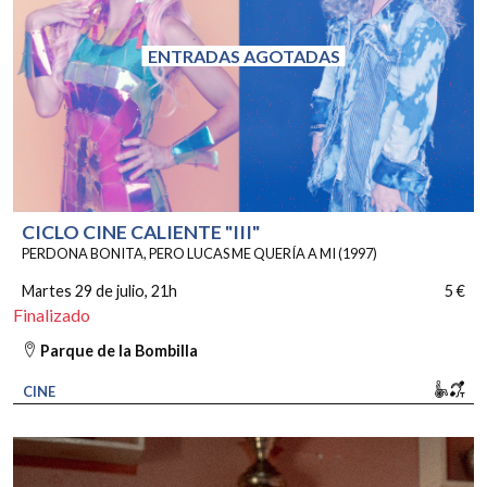
ENTRADAS AGOTADAS
CICLO CINE CALIENTE "III"
PERDONA BONITA, PERO LUCAS ME QUERÍA A MI (1997)
Martes 29 de julio
, 21h
5 €
Finalizado
Parque de la Bombilla
Movi
Bu
CINE