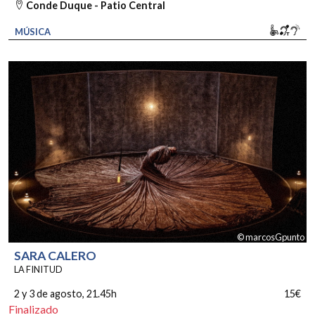
Conde Duque - Patio Central
Movili
Bucl
So
MÚSICA
© marcosGpunto
SARA CALERO
LA FINITUD
2 y 3 de agosto
, 21.45h
15€
Finalizado