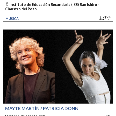
Instituto de Educación Secundaria (IES) San Isidro -
Claustro del Pozo
Movili
Bucl
So
MÚSICA
MAYTE MARTÍN / PATRICIA DONN