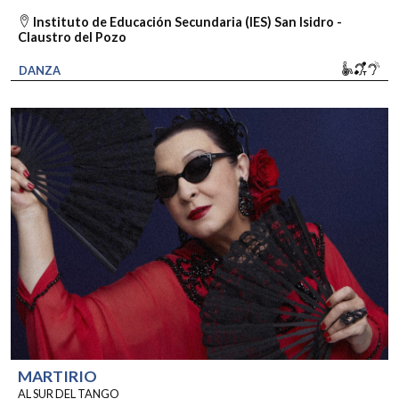
Instituto de Educación Secundaria (IES) San Isidro -
Claustro del Pozo
Movili
Bucl
So
DANZA
MARTIRIO
AL SUR DEL TANGO