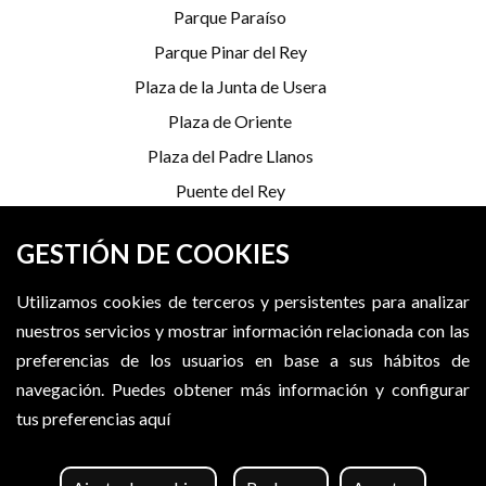
Parque Paraíso
Parque Pinar del Rey
Plaza de la Junta de Usera
Plaza de Oriente
Plaza del Padre Llanos
Puente del Rey
Serrería Belga
GESTIÓN DE COOKIES
Utilizamos cookies de terceros y persistentes para analizar
*Programación sujeta a cambios
nuestros servicios y mostrar información relacionada con las
X (Twitter)
Instagram
Facebook
preferencias de los usuarios en base a sus hábitos de
navegación.
Puedes obtener más información y configurar
tus preferencias aquí
MADRID DESTINO CULTURA TURISMO Y NEGOCIO, S.A.
©
2026
. Algunos derechos reservados