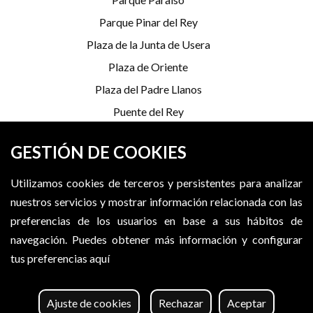
Parque Pinar del Rey
Plaza de la Junta de Usera
Plaza de Oriente
Plaza del Padre Llanos
Puente del Rey
Serrería Belga
GESTIÓN DE COOKIES
Utilizamos cookies de terceros y persistentes para analizar
*Programación sujeta a cambios
nuestros servicios y mostrar información relacionada con las
X (Twitter)
Instagram
Facebook
preferencias de los usuarios en base a sus hábitos de
navegación.
Puedes obtener más información y configurar
tus preferencias aquí
MADRID DESTINO CULTURA TURISMO Y NEGOCIO, S.A.
©
2026
. Algunos derechos reservados
Ajuste de cookies
Rechazar
Aceptar
Aviso legal
Accesibilidad web
Política de cookies