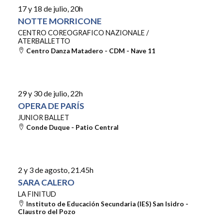
17 y 18 de julio
, 20h
NOTTE MORRICONE
CENTRO COREOGRAFICO NAZIONALE /
ATERBALLETTO
Centro Danza Matadero - CDM - Nave 11
by
he
rd
29 y 30 de julio
, 22h
OPERA DE PARÍS
JUNIOR BALLET
Conde Duque - Patio Central
en
ou
2 y 3 de agosto
, 21.45h
SARA CALERO
LA FINITUD
Instituto de Educación Secundaria (IES) San Isidro -
Claustro del Pozo