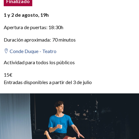
Finalizado
Detalles del evento
1 y 2 de agosto
, 19h
Apertura de puertas: 18:30h
Duración aproximada
:
70 minutos
Conde Duque - Teatro
Actividad para todos los públicos
15€
Entradas disponibles a partir del 3 de julio