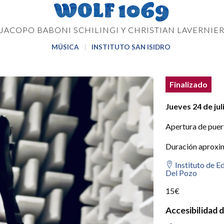
WOLF 1069
JACOPO BABONI SCHILINGI Y CHRISTIAN LAVERNIE
MÚSICA
INSTITUTO SAN ISIDRO
Estado del ev
Estado:
Finalizado
Detalles del e
Jueves 24 de jul
Apertura de puer
Duración aproxi
Instituto de E
Del Pozo
15€
Accesibilidad 