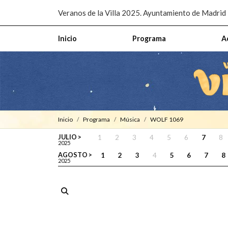
Pasar al contenido principal
Veranos de la Villa 2025. Ayuntamiento de Madrid
Inicio
Programa
A
Inicio
Programa
Música
WOLF 1069
JULIO >
1
2
3
4
5
6
7
8
2025
AGOSTO >
1
2
3
4
5
6
7
8
2025