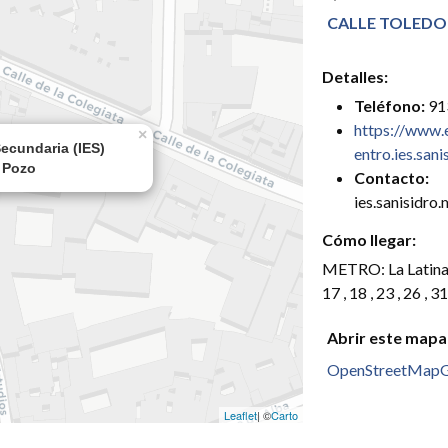
CALLE TOLEDO 
Detalles:
Teléfono:
91
https://www.
×
entro.ies.san
l Pozo
Contacto:
ies.sanisidr
Cómo llegar:
METRO: La Latina 
17 , 18 , 23 , 26 , 31
Abrir este mapa
OpenStreetMap
Leaflet
| ©
Carto