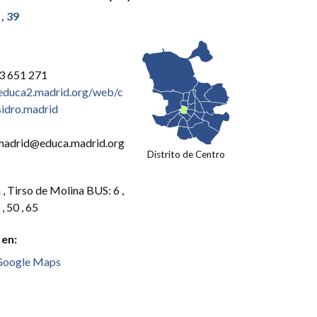
, 39
3 651 271
educa2.madrid.org/web/c
isidro.madrid
o.madrid@educa.madrid.org
Distrito de Centro
, Tirso de Molina BUS: 6 ,
 , 50 , 65
 en:
Google Maps