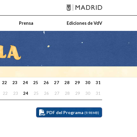
Prensa
Ediciones de VdV
22
23
24
25
26
27
28
29
30
31
22
23
24
25
26
27
28
29
30
31
PDF del Programa
(9.98 MB)