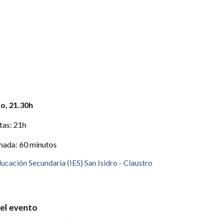
R
ento
vento
io
, 21.30h
tas: 21h
mada
:
60 minutos
ducación Secundaria (IES) San Isidro - Claustro
del evento