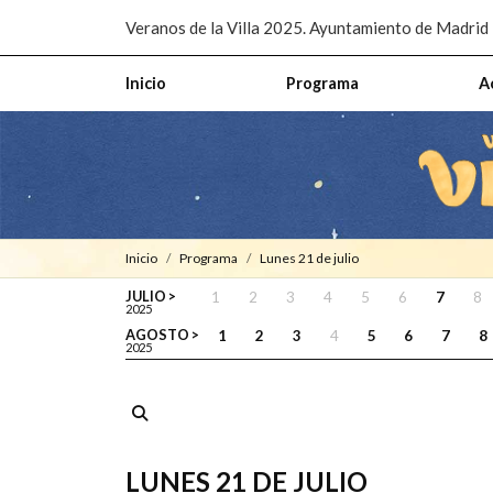
Pasar al contenido principal
Veranos de la Villa 2025. Ayuntamiento de Madrid
Inicio
Programa
A
Inicio
Programa
lunes 21 de julio
JULIO >
1
2
3
4
5
6
7
8
2025
AGOSTO >
1
2
3
4
5
6
7
8
2025
LUNES 21 DE JULIO