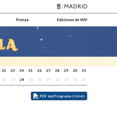
Prensa
Ediciones de VdV
22
23
24
25
26
27
28
29
30
31
22
23
24
25
26
27
28
29
30
31
PDF del Programa
(9.98 MB)