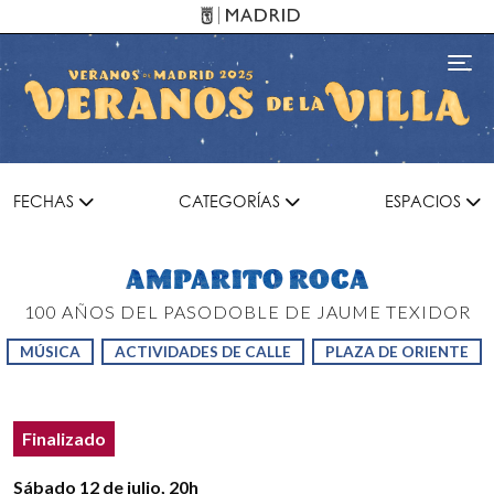
Pasar al contenido principal
Toggl
FECHAS
CATEGORÍAS
ESPACIOS
AMPARITO ROCA
100 AÑOS DEL PASODOBLE DE JAUME TEXIDOR
MÚSICA
ACTIVIDADES DE CALLE
PLAZA DE ORIENTE
Estado del evento
Estado:
Finalizado
Detalles del evento
Sábado 12 de julio
, 20h