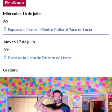
Estado del evento
Estado:
Finalizado
Detalles del evento
Miércoles 16 de julio
20h
Explanada frente al Centro Cultural Paco de Lucía
Jueves 17 de julio
20h
Plaza de la Junta de Distrito de Usera
Precio:
Gratuito