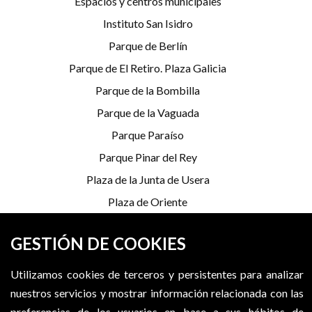
Espacios y centros municipales
Instituto San Isidro
Parque de Berlín
Parque de El Retiro. Plaza Galicia
Parque de la Bombilla
Parque de la Vaguada
Parque Paraíso
Parque Pinar del Rey
Plaza de la Junta de Usera
Plaza de Oriente
Plaza del Padre Llanos
GESTIÓN DE COOKIES
Puente del Rey
Serrería Belga
Utilizamos cookies de terceros y persistentes para analizar
nuestros servicios y mostrar información relacionada con las
preferencias de los usuarios en base a sus hábitos de