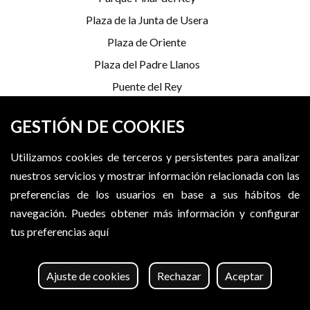
Plaza de la Junta de Usera
Plaza de Oriente
Plaza del Padre Llanos
Puente del Rey
Serrería Belga
GESTIÓN DE COOKIES
Utilizamos cookies de terceros y persistentes para analizar
*Programación sujeta a cambios
nuestros servicios y mostrar información relacionada con las
X (Twitter)
Instagram
Facebook
preferencias de los usuarios en base a sus hábitos de
navegación.
Puedes obtener más información y configurar
tus preferencias aquí
MADRID DESTINO CULTURA TURISMO Y NEGOCIO, S.A.
©
2026
. Algunos derechos reservados
Ajuste de cookies
Rechazar
Aceptar
Aviso legal
Accesibilidad web
Política de cookies
Configurar cookies