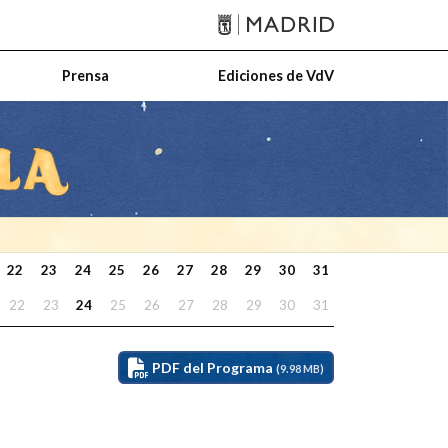
Prensa
Ediciones de VdV
22
23
24
25
26
27
28
29
30
31
22
23
24
25
26
27
28
29
30
31
PDF del Programa
(9.98 MB)