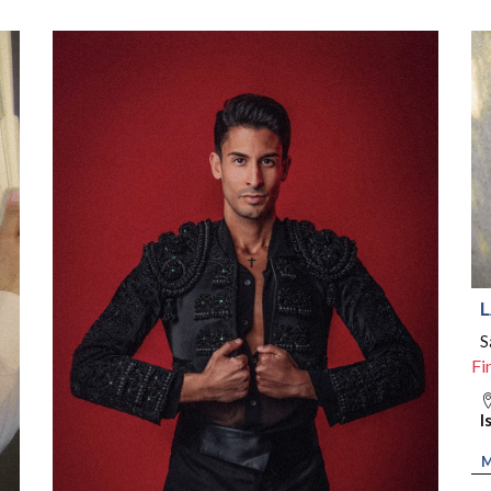
L
S
Fi
I
M