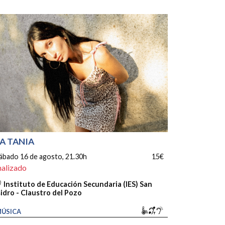
A TANIA
ábado 16 de agosto
, 21.30h
15€
nalizado
Instituto de Educación Secundaria (IES) San
sidro - Claustro del Pozo
Movilidad reducida
Bucle magnético
Sonido amplifica
ÚSICA