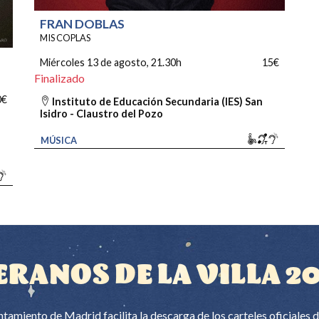
FRAN DOBLAS
MIS COPLAS
Miércoles 13 de agosto
, 21.30h
15€
Finalizado
0€
Instituto de Educación Secundaria (IES) San
Isidro - Claustro del Pozo
Movilidad r
Bucle mag
Sonido 
MÚSICA
vilidad reducida
Bucle magnético
Sonido amplificado
ERANOS DE LA VILLA 2
tamiento de Madrid facilita la descarga de los carteles oficiales 