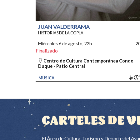
JUAN VALDERRAMA
HISTORIAS DE LA COPLA
Miércoles 6 de agosto
, 22h
2
Finalizado
Centro de Cultura Contemporánea Conde
Duque - Patio Central
Mo
MÚSICA
CARTELES DE V
El Área de Cultura, Turismo y Deporte del Ayun