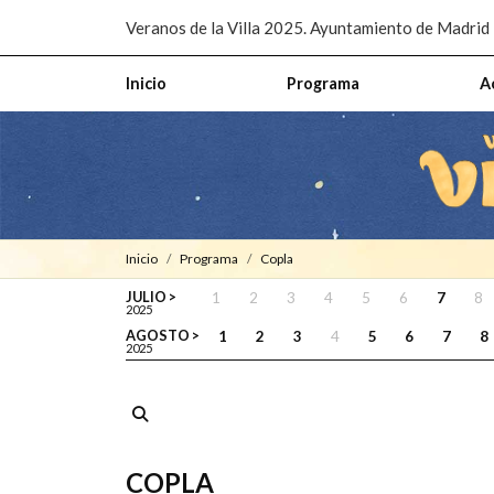
Pasar al contenido principal
Veranos de la Villa 2025. Ayuntamiento de Madrid
Inicio
Programa
A
Inicio
Programa
Copla
JULIO >
1
2
3
4
5
6
7
8
2025
AGOSTO >
1
2
3
4
5
6
7
8
2025
COPLA