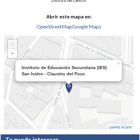
Distrito de Centro
Abrir este mapa en:
OpenStreetMap
Google Maps
+
-
×
Instituto de Educación Secundaria (IES)
San Isidro - Claustro del Pozo
Leaflet
| ©
Carto
Te puede interesar