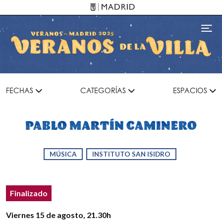
Pasar al contenido principal
Toggl
FECHAS
CATEGORÍAS
ESPACIOS
PABLO MARTÍN CAMINERO
MÚSICA
INSTITUTO SAN ISIDRO
Estado del evento
Estado:
Finalizado
Detalles del evento
Viernes 15 de agosto
, 21.30h