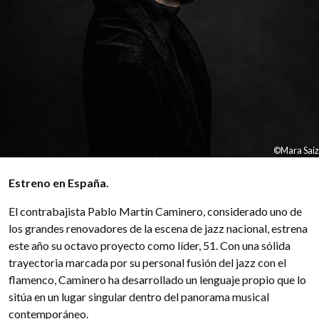
©Mara Saiz
Estreno en España.
El contrabajista Pablo Martín Caminero, considerado uno de
los grandes renovadores de la escena de jazz nacional, estrena
este año su octavo proyecto como líder, 51. Con una sólida
trayectoria marcada por su personal fusión del jazz con el
flamenco, Caminero ha desarrollado un lenguaje propio que lo
sitúa en un lugar singular dentro del panorama musical
contemporáneo.