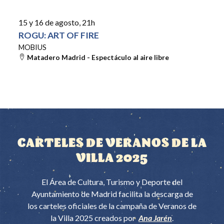
15 y 16 de agosto
, 21h
ROGU: ART OF FIRE
MOBIUS
Matadero Madrid - Espectáculo al aire libre
CARTELES DE VERANOS DE LA
VILLA 2025
El Área de Cultura, Turismo y Deporte del
Ayuntamiento de Madrid facilita la descarga de
los carteles oficiales de la campaña de Veranos de
la Villa 2025 creados por
Ana Jarén
.