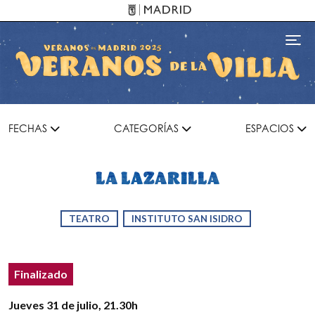
Pasar al contenido principal
Toggl
FECHAS
CATEGORÍAS
ESPACIOS
LA LAZARILLA
TEATRO
INSTITUTO SAN ISIDRO
Estado del evento
Estado:
Finalizado
Detalles del evento
Jueves 31 de julio
, 21.30h